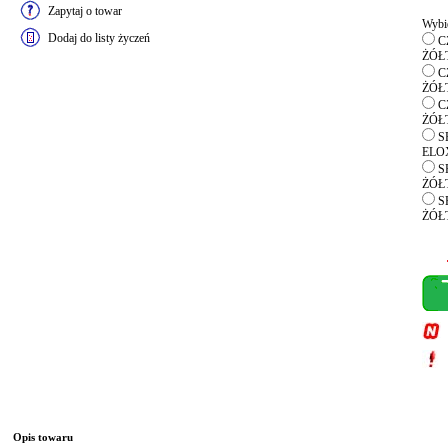
Zapytaj o towar
Wybie
Dodaj do listy życzeń
CZ
ŻÓŁT
CZ
ŻÓŁT
CZ
ŻÓŁT
SR
ELO
SR
ŻÓŁT
SR
ŻÓŁT
Opis towaru