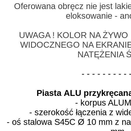
Oferowana obręcz nie jest lak
eloksowanie - a
UWAGA ! KOLOR NA ŻYWO 
WIDOCZNEGO NA EKRANIE 
NATĘŻENIA 
- - - - - - - - - 
Piasta ALU przykręca
- korpus AL
- szerokość łączenia z wi
- oś stalowa S45C Ø 10 mm z nak