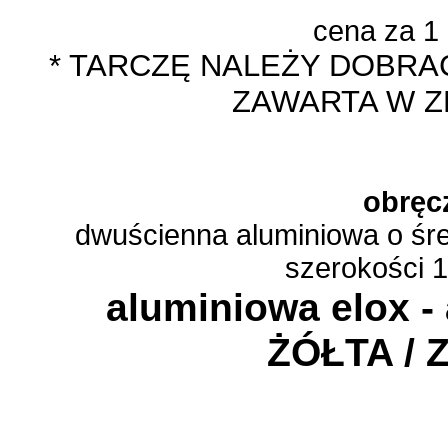
cena za 1
* TARCZĘ NALEŻY DOBRAĆ
ZAWARTA W Z
obręc
dwuścienna aluminiowa o śr
szerokości 
aluminiowa elox 
ŻÓŁTA / 