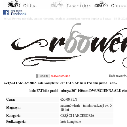
Witaj. Rowery miejskie, cruiser, chopper, lowrider, amsterdam, custom kupisz tu i teraz : 08-08-2
zaawansowane
Ilość towaró
CZĘŚCI I AKCESORIA-koła kompletne-26" FATBIKE-koło FATbike przód - obr...
koło FATbike przód - obręcz 26" 100mm DWUŚCIENNA ALU elo
Cena:
655.00 PLN
na zamówienie - termin realizacji ok. 5-
Magazyn:
10 dni
Kategoria:
CZĘŚCI I AKCESORIA
Podkategoria:
koła kompletne