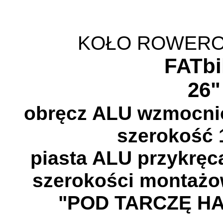
KOŁO ROWER
FATbi
26"
obręcz ALU wzmocni
szerokość
piasta ALU przykręc
szerokości montaż
"POD TARCZĘ H