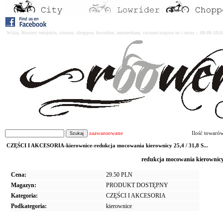
Witaj. Rowery miejskie, cruiser, chopper, lowrider, amsterdam, custom kupisz tu i teraz : 08-08-2
zaawansowane
Ilość towaró
CZĘŚCI I AKCESORIA-kierownice-redukcja mocowania kierownicy 25,4 / 31,8 S...
redukcja mocowania kierownicy
Cena:
29.50 PLN
Magazyn:
PRODUKT DOSTĘPNY
Kategoria:
CZĘŚCI I AKCESORIA
Podkategoria:
kierownice