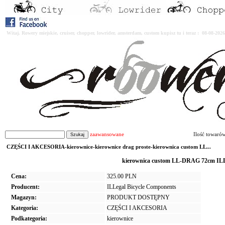
Witaj. Rowery miejskie, cruiser, chopper, lowrider, amsterdam, custom kupisz tu i teraz : 08-08-2
zaawansowane
Ilość towaró
CZĘŚCI I AKCESORIA-kierownice-kierownice drag proste-kierownica custom LL...
kierownica custom LL-DRAG 72cm IL
Cena:
325.00 PLN
Producent:
ILLegal Bicycle Components
Magazyn:
PRODUKT DOSTĘPNY
Kategoria:
CZĘŚCI I AKCESORIA
Podkategoria:
kierownice