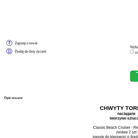
Zapytaj o towar
Wybie
Dodaj do listy życzeń
cz
Opis towaru
CHWYTY TOR
naciągane
tworzywo sztuc
Classic Beach Cruiser - Ret
zestaw 2 szt
pasuje do kierownic o śred