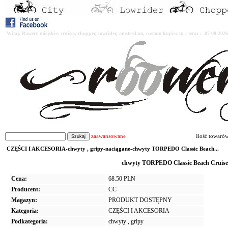
Witaj. Rowery miejskie, cruiser, chopper, lowrider, amsterdam, custom kupisz tu i teraz : 07-08-2
zaawansowane
Ilość towaró
CZĘŚCI I AKCESORIA-chwyty , gripy-naciągane-chwyty TORPEDO Classic Beach...
chwyty TORPEDO Classic Beach Cruiser 
Cena:
68.50 PLN
Producent:
CC
Magazyn:
PRODUKT DOSTĘPNY
Kategoria:
CZĘŚCI I AKCESORIA
Podkategoria:
chwyty , gripy