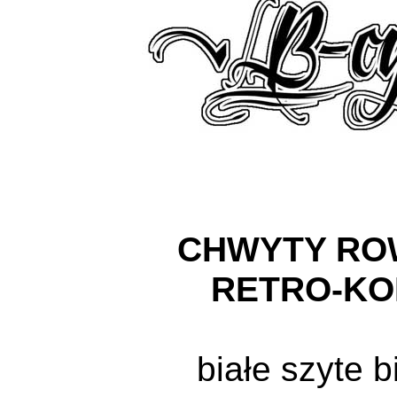
CHWYTY R
RETRO-K
białe szyte b