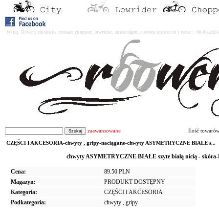
Witaj. Rowery miejskie, cruiser, chopper, lowrider, amsterdam, custom kupisz tu i teraz : 08-08-2
zaawansowane
Ilość towaró
CZĘŚCI I AKCESORIA-chwyty , gripy-naciągane-chwyty ASYMETRYCZNE BIAŁE s...
chwyty ASYMETRYCZNE BIAŁE szyte białą nicią - skóra-
Cena:
89.50 PLN
Magazyn:
PRODUKT DOSTĘPNY
Kategoria:
CZĘŚCI I AKCESORIA
Podkategoria:
chwyty , gripy