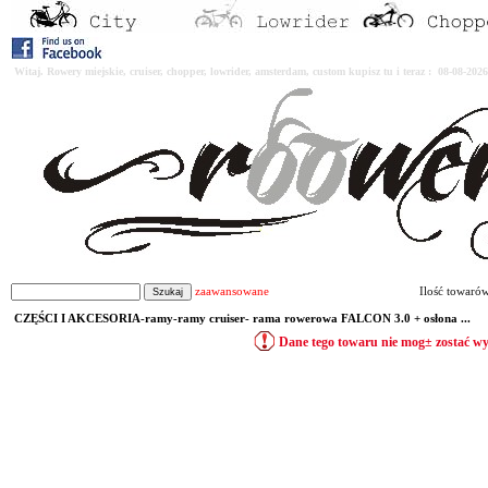
Witaj. Rowery miejskie, cruiser, chopper, lowrider, amsterdam, custom kupisz tu i teraz : 08-08-2
zaawansowane
Ilość towaró
CZĘŚCI I AKCESORIA-ramy-ramy cruiser- rama rowerowa FALCON 3.0 + osłona ...
Dane tego towaru nie mog± zostać w