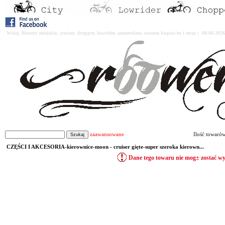
Witaj. Rowery miejskie, cruiser, chopper, lowrider, amsterdam, custom kupisz tu i teraz : 08-08-2
zaawansowane
Ilość towaró
CZĘŚCI I AKCESORIA-kierownice-moon - cruiser gięte-super szeroka kierown...
Dane tego towaru nie mog± zostać w