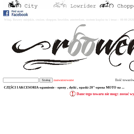
Witaj. Rowery miejskie, cruiser, chopper, lowrider, amsterdam, custom kupisz tu i teraz : 08-08-2
zaawansowane
Ilość towaró
CZĘŚCI I AKCESORIA-ogumienie - opony , dętki , opaski-20"-opona MOTO na ...
Dane tego towaru nie mog± zostać w