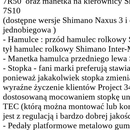
7R50 oraz manetka na kierownicy
7S10
(dostępne wersje Shimano Naxus 3 i 
jednobiegowa )
- Hamulce : przód hamulec rolkowy
tył hamulec rolkowy Shimano Inte
- Manetka hamulca przedniego lew
- Stopka - fani marki preferują stawi
ponieważ jakakolwiek stopka zmienia
wyraźne życzenie klientów Project 
dostosowaną mocowaniem stopkę un
TEC (którą można montować lub kor
jest z regulacją i bardzo dobrej jakoś
- Pedały platformowe metalowo g