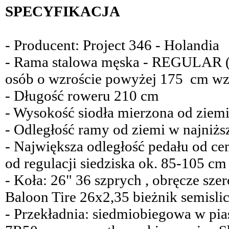
SPECYFIKACJA
- Producent: Project 346 - Holandia
- Rama stalowa męska - REGULAR ( 
osób o wzroście powyżej 175 cm wz
- Długość roweru 210 cm
- Wysokość siodła mierzona od ziem
- Odległość ramy od ziemi w najniż
- Największa odległość pedału od cent
od regulacji siedziska ok. 85-105 cm
- Koła: 26" 36 szprych , obręcze sze
Baloon Tire 26x2,35 bieżnik semisli
- Przekładnia: siedmiobiegowa w pia