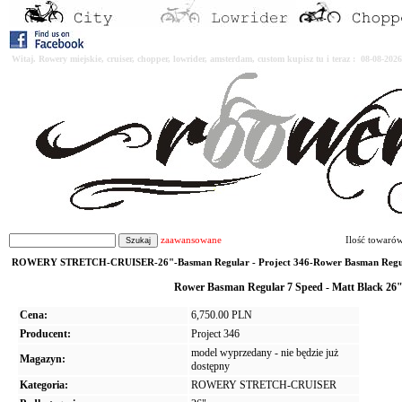
Witaj. Rowery miejskie, cruiser, chopper, lowrider, amsterdam, custom kupisz tu i teraz : 08-08-2
zaawansowane
Ilość towaró
ROWERY STRETCH-CRUISER-26"-Basman Regular - Project 346-Rower Basman Regul
Rower Basman Regular 7 Speed - Matt Black 26" -
Cena:
6,750.00 PLN
Producent:
Project 346
model wyprzedany - nie będzie już
Magazyn:
dostępny
Kategoria:
ROWERY STRETCH-CRUISER