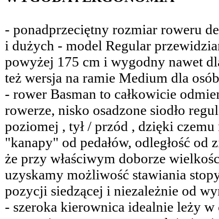
- ponadprzeciętny rozmiar roweru 
i dużych - model Regular przewidzia
powyżej 175 cm i wygodny nawet dl
też wersja na ramie Medium dla osó
- rower Basman to całkowicie odmie
rowerze, nisko osadzone siodło regu
poziomej , tył / przód , dzięki czem
"kanapy" od pedałów, odległość od z
że przy właściwym doborze wielkośc
uzyskamy możliwość stawiania stopy
pozycji siedzącej i niezależnie od w
- szeroka kierownica idealnie leży w