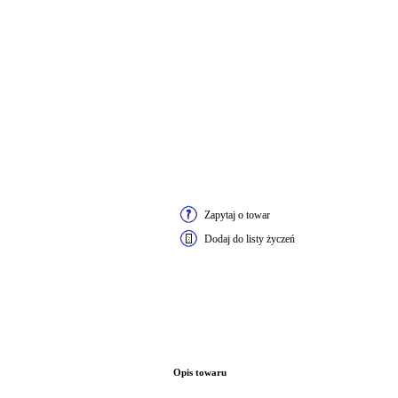
Zapytaj o towar
Dodaj do listy życzeń
Opis towaru