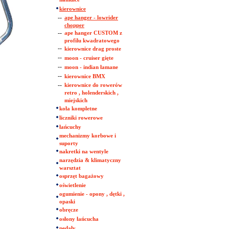
kierownice
--
ape hanger - lowrider
chopper
--
ape hanger CUSTOM z
profilu kwadratowego
--
kierownice drag proste
--
moon - cruiser gięte
--
moon - indian łamane
--
kierownice BMX
--
kierownice do rowerów
retro , holenderskich ,
miejskich
koła kompletne
liczniki rowerowe
łańcuchy
mechanizmy korbowe i
suporty
nakretki na wentyle
narzędzia & klimatyczny
warsztat
osprzęt bagażowy
oświetlenie
ogumienie - opony , dętki ,
opaski
obręcze
osłony łańcucha
pedały