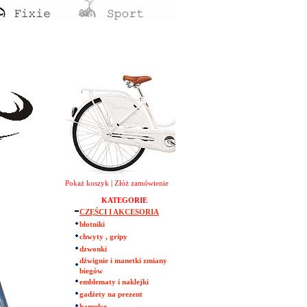
Pokaż koszyk
|
Złóż zamówienie
KATEGORIE
CZĘŚCI I AKCESORIA
błotniki
chwyty , gripy
dzwonki
dźwignie i manetki zmiany
biegów
emblematy i naklejki
gadżety na prezent
hamulce