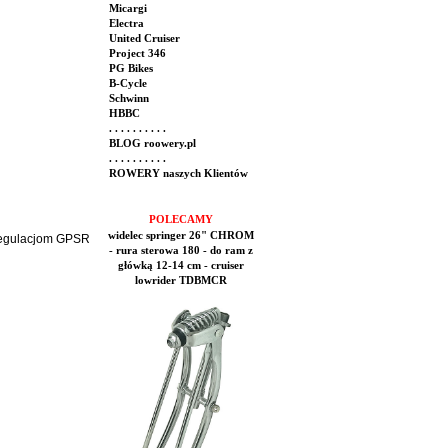
Micargi
Electra
United Cruiser
Project 346
PG Bikes
B-Cycle
Schwinn
HBBC
. . . . . . . . . .
BLOG roowery.pl
. . . . . . . . . .
ROWERY naszych Klientów
POLECAMY
widelec springer 26" CHROM
 regulacjom GPSR
- rura sterowa 180 - do ram z
główką 12-14 cm - cruiser
lowrider TDBMCR