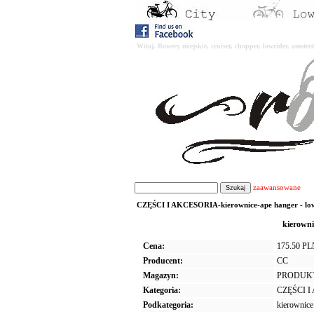
Witaj. Rowery miejskie, cruiser, chopper, lowrider, amst
zaawansowane
CZĘŚCI I AKCESORIA-kierownice-ape hanger - lowr
kierowni
Cena:
175.50 P
Producent:
CC
Magazyn:
PRODUK
Kategoria:
CZĘŚCI 
Podkategoria:
kierownice