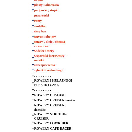
piasty i akcesoria
podpórki , stopki
przerzutki
ramy
siodełka
sissy bar
sztyce i obejmy
smary , oleje , chemia
rowerowa
widelce i stery
wsporniki kierownicy -
mostki
zabezpieczenia
zębatki i wolnobiegi
. . . . . . . . . .
ROWERY I HULAJNOGI
ELEKTRYCZNE
. . . . . . . . . .
ROWERY CUSTOM
ROWERY CRUISER męskie
ROWERY CRUISER
damskie
ROWERY STRETCH-
CRUISER
ROWERY LOWRIDER
ROWERY CAFE RACER