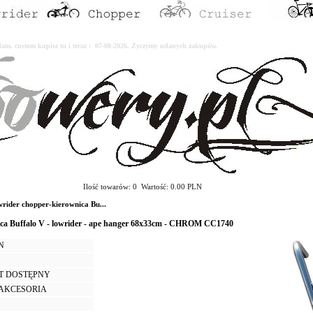
erdam, custom kupisz tu i teraz : 07-08-2026. Życzymy udanych zakupów.
Ilość towarów: 0 Wartość: 0.00 PLN
ider chopper-kierownica Bu...
ca Buffalo V - lowrider - ape hanger 68x33cm - CHROM CC1740
LN
T DOSTĘPNY
I AKCESORIA