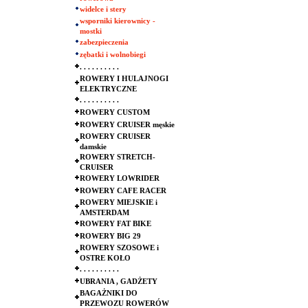
widelce i stery
wsporniki kierownicy -
mostki
zabezpieczenia
zębatki i wolnobiegi
. . . . . . . . . .
ROWERY I HULAJNOGI
ELEKTRYCZNE
. . . . . . . . . .
ROWERY CUSTOM
ROWERY CRUISER męskie
ROWERY CRUISER
damskie
ROWERY STRETCH-
CRUISER
ROWERY LOWRIDER
ROWERY CAFE RACER
ROWERY MIEJSKIE i
AMSTERDAM
ROWERY FAT BIKE
ROWERY BIG 29
ROWERY SZOSOWE i
OSTRE KOŁO
. . . . . . . . . .
UBRANIA , GADŻETY
BAGAŻNIKI DO
PRZEWOZU ROWERÓW