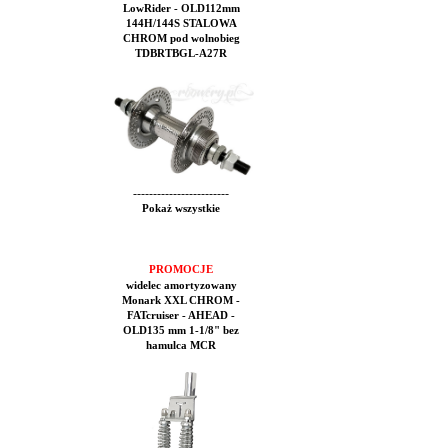
LowRider - OLD112mm
144H/144S STALOWA
CHROM pod wolnobieg
TDBRTBGL-A27R
------------------------
Pokaż wszystkie
PROMOCJE
widelec amortyzowany
Monark XXL CHROM -
FATcruiser - AHEAD -
OLD135 mm 1-1/8" bez
hamulca MCR