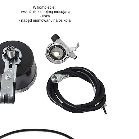
W komplecie:
- wskaźnik z obejmą mocującą
- linka
- napęd montowany na oś koła