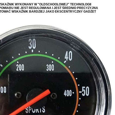
WSKAŹNIK WYKONANY W "OLDSCHOOLOWEJ" TECHNOLOGII
OMIARU NIE JEST REGULOWANA I JEST ŚREDNIO PRECYZYJNA
TOWAĆ WSKAŹNIK BARDZIEJ JAKO EKSCENTRYCZNY GADŻET