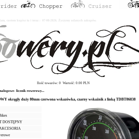
erdam, custom kupisz tu i teraz : 07-08-2026. Życzymy udanych zakupów.
Ilość towarów: 0 Wartość: 0.00 PLN
alogowe- licznik rowerowy...
WY okrągły duży 80mm czerwona wskazówka, czarny wskaźnik z linką TDBT86838
Bikes
T DOSTĘPNY
I AKCESORIA
owerowe