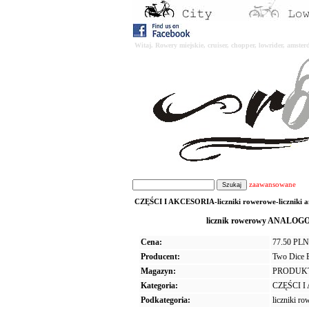
Witaj. Rowery miejskie, cruiser, chopper, lowrider, amst
zaawansowane
CZĘŚCI I AKCESORIA-liczniki rowerowe-liczniki an
licznik rowerowy ANALOGO
Cena:
77.50 PLN
Producent:
Two Dice 
Magazyn:
PRODUK
Kategoria:
CZĘŚCI 
Podkategoria:
liczniki r