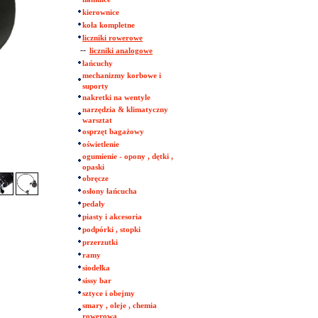
kierownice
koła kompletne
liczniki rowerowe
--
liczniki analogowe
łańcuchy
mechanizmy korbowe i
suporty
nakretki na wentyle
narzędzia & klimatyczny
warsztat
osprzęt bagażowy
oświetlenie
ogumienie - opony , dętki ,
opaski
obręcze
osłony łańcucha
pedały
piasty i akcesoria
podpórki , stopki
przerzutki
ramy
siodełka
sissy bar
sztyce i obejmy
smary , oleje , chemia
rowerowa