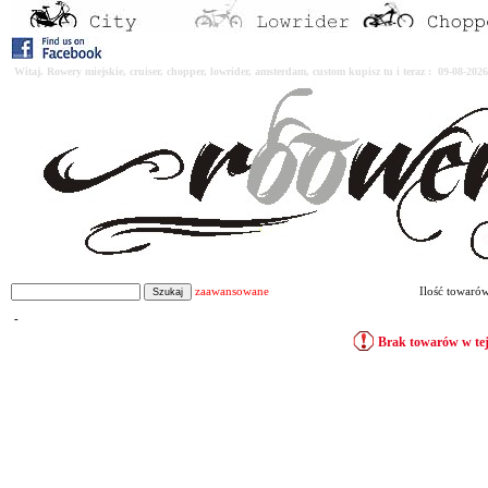
Witaj. Rowery miejskie, cruiser, chopper, lowrider, amsterdam, custom kupisz tu i teraz : 09-08-2
zaawansowane
Ilość towaró
-
Brak towarów w tej