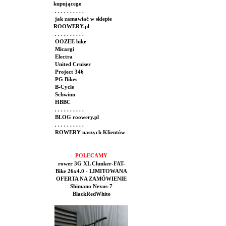
kupującego
. . . . . . . . . .
jak zamawiać w sklepie
ROOWERY.pl
. . . . . . . . . .
OOZEE bike
Micargi
Electra
United Cruiser
Project 346
PG Bikes
B-Cycle
Schwinn
HBBC
. . . . . . . . . .
BLOG roowery.pl
. . . . . . . . . .
ROWERY naszych Klientów
POLECAMY
rower 3G XL Clunker-FAT-
Bike 26x4.0 - LIMITOWANA
OFERTA NA ZAMÓWIENIE
Shimano Nexus-7
BlackRedWhite