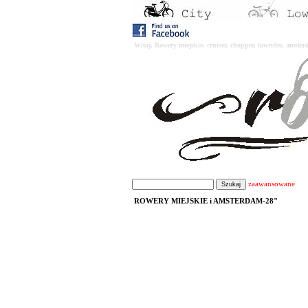
Witaj. Rowery miejskie, cruiser, chopper, lowrider, amst
zaawansowane
ROWERY MIEJSKIE i AMSTERDAM-28"