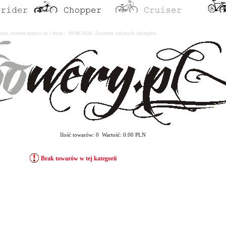
erdam, custom kupisz tu i teraz : 09-08-2026. Życzymy udanych zakupów.
Ilość towarów: 0 Wartość: 0.00 PLN
Brak towarów w tej kategorii