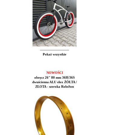
------------------------
Pokaż wszystkie
NOWOŚCI
obręcz 26" 80 mm 36H/36S
dwuścienna ALU elox ŻÓŁTA /
ZŁOTA - szeroka RobsSon