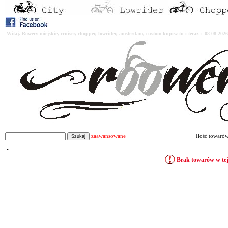
Witaj. Rowery miejskie, cruiser, chopper, lowrider, amsterdam, custom kupisz tu i teraz : 08-08-2
zaawansowane
Ilość towaró
-
Brak towarów w tej