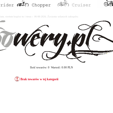
erdam, custom kupisz tu i teraz : 06-08-2026. Życzymy udanych zakupów.
Ilość towarów: 0 Wartość: 0.00 PLN
Brak towarów w tej kategorii