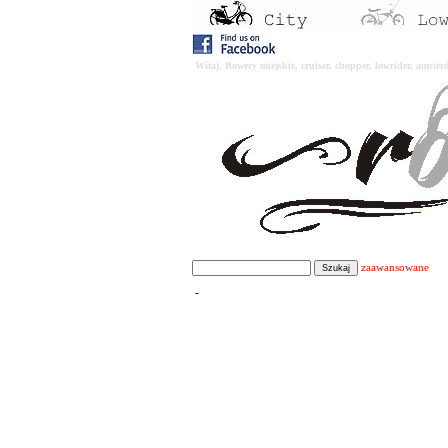
Witaj. Rowery miejskie, cruiser, chopper, lowrider, amst
zaawansowane
-