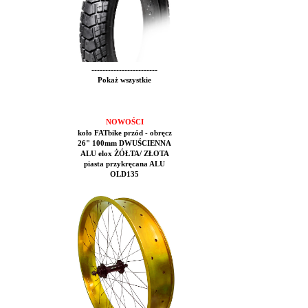
------------------------
Pokaż wszystkie
NOWOŚCI
koło FATbike przód - obręcz
26" 100mm DWUŚCIENNA
ALU elox ŻÓŁTA/ ZŁOTA
piasta przykręcana ALU
OLD135