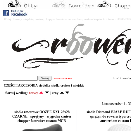
Witaj. Rowery miejskie, cruiser, chopper, lowrider, amsterdam, custom kupisz tu i teraz : 07-08-2
zaawansowane
Ilość towaró
CZĘŚCI I AKCESORIA-siodełka-siodła cruiser i miejskie
Sortuj według:
nazwy
|
ceny
Lista towarów: 1 - 3
siodło rowerowe OOZEE XXL 28x28
siodło Diamond BIAŁE RUF
CZARNE - sprężyny - wygodne cruiser
sprężyn do roweru typu cru
chopper fatcruiser custom MCR
amsterdam custom 