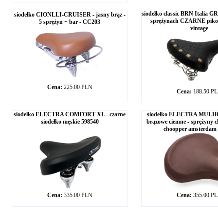
siodełko classic BRN Italia
siodełko CIONLLI-CRUISER - jasny brąz -
sprężynach CZARNE pikow
5 sprężyn + bar - CC203
vintage
Cena:
225.00 PLN
Cena:
188.50 P
siodełko ELECTRA COMFORT XL - czarne
siodełko ELECTRA MUL
siodełko męskie 598540
brązowe ciemne - sprężyny c
choopper amsterdam 
Cena:
335.00 PLN
Cena:
355.00 P