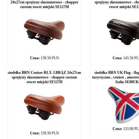
24x27cm sprężyny elastomerowe - chopper
sprężyny elastomerowe - c
custom rower miejski SE127M
rower miejski SE
Cena:
139.50 PLN
Cena:
145.50 P
siodełko BRN Cruiser RLX J.BRĄZ 24x27cm
siodełko BRN UK Flag - flag
sprężyny elastomerowe - chopper custom
turystyczne , cruiser , amste
rower miejski SE127H
Italia SE08UK
Cena:
133.00 P
Cena:
139.50 PLN