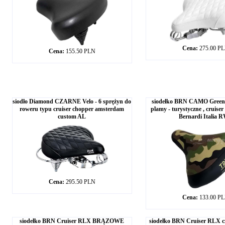
Cena:
275.00 P
Cena:
155.50 PLN
siodło Diamond CZARNE Velo - 6 sprężyn do
siodełko BRN CAMO Green 
roweru typu cruiser chopper amsterdam
plamy - turystyczne , cruiser
custom AL
Bernardi Italia 
Cena:
295.50 PLN
Cena:
133.00 P
siodełko BRN Cruiser RLX BRĄZOWE
siodełko BRN Cruiser RLX c