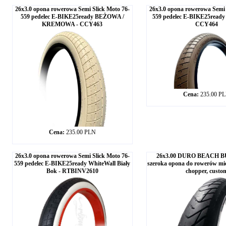
26x3.0 opona rowerowa Semi Slick Moto 76-
26x3.0 opona rowerowa Semi 
559 pedelec E-BIKE25ready BEŻOWA /
559 pedelec E-BIKE25rea
KREMOWA - CCY463
CCY464
Cena:
235.00 P
Cena:
235.00 PLN
26x3.0 opona rowerowa Semi Slick Moto 76-
26x3.00 DURO BEACH BU
559 pedelec E-BIKE25ready WhiteWall Biały
szeroka opona do rowerów miej
Bok - RTBINV2610
chopper, custo