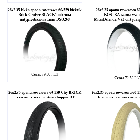
26x2.35 lekka opona rowerowa 60-559 bieżnik
26x2.35 opona rowerowa 60
Brick-Cruiser BLACK1 ochrona
KOSTKA czarna wzmo
antyprzebiciowa 1mm DSO268
MitasDefenderV93 dirt jum
Cena:
79.50 PLN
Cena:
72.50 PL
26x2.35 opona rowerowa 60-559 City BRICK
26x2.35 opona rowerowa 60-
- czarna - cruiser custom chopper DT
- kremowa - cruiser custo