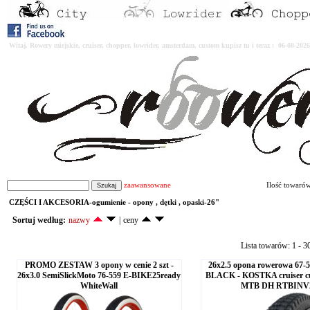
Witaj. Rowery miejskie, cruiser, chopper, lowrider, amsterdam, custom kupisz tu i teraz : 06-08-2
zaawansowane
Ilość towaró
CZĘŚCI I AKCESORIA-ogumienie - opony , dętki , opaski-26"
Sortuj według:
nazwy
|
ceny
Lista towarów: 1 - 3
PROMO ZESTAW 3 opony w cenie 2 szt -
26x2.5 opona rowerowa 67-
26x3.0 SemiSlickMoto 76-559 E-BIKE25ready
BLACK - KOSTKA cruiser c
WhiteWall
MTB DH RTBINV