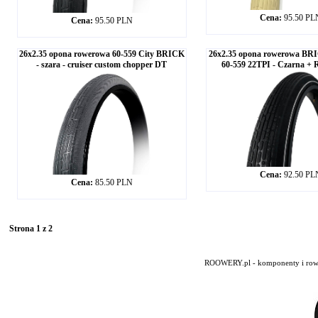
Cena:
95.50 PL
Cena:
95.50 PLN
26x2.35 opona rowerowa 60-559 City BRICK
26x2.35 opona rowerowa B
- szara - cruiser custom chopper DT
60-559 22TPI - Czarna + R
Cena:
92.50 PL
Cena:
85.50 PLN
Strona 1 z 2
ROOWERY.pl - komponenty i rowery