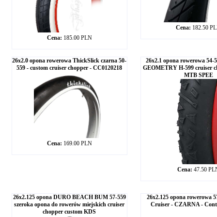
Cena:
182.50 P
Cena:
185.00 PLN
26x2.0 opona rowerowa ThickSlick czarna 50-
26x2.1 opona rowerowa 54-
559 - custom cruiser chopper - CC0120218
GEOMETRY H-599 cruiser c
MTB SPEE
Cena:
169.00 PLN
Cena:
47.50 PL
26x2.125 opona DURO BEACH BUM 57-559
26x2.125 opona rowerowa 
szeroka opona do rowerów miejskich cruiser
Cruiser - CZARNA - Con
chopper custom KDS