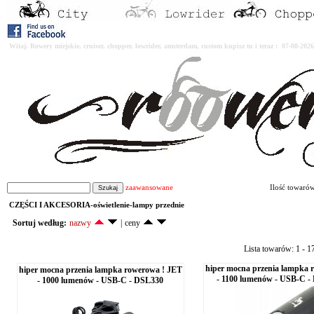
Witaj. Rowery miejskie, cruiser, chopper, lowrider, amsterdam, custom kupisz tu i teraz : 07-08-2
zaawansowane
Ilość towaró
CZĘŚCI I AKCESORIA-oświetlenie-lampy przednie
Sortuj według:
nazwy
|
ceny
Lista towarów: 1 - 1
hiper mocna przenia lampka 
hiper mocna przenia lampka rowerowa ! JET
- 1100 lumenów - USB-C 
- 1000 lumenów - USB-C - DSL330