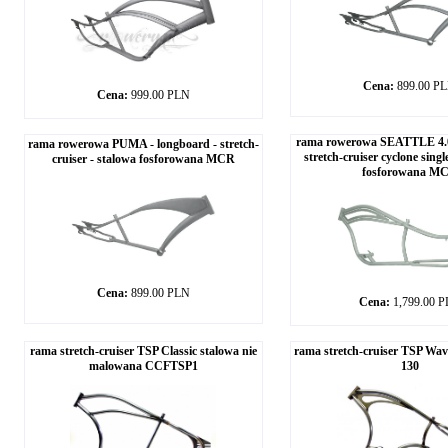
Cena:
899.00 P
Cena:
999.00 PLN
rama rowerowa SEATTLE 4.0 
rama rowerowa PUMA - longboard - stretch-
stretch-cruiser cyclone sing
cruiser - stalowa fosforowana MCR
fosforowana M
Cena:
899.00 PLN
Cena:
1,799.00 
rama stretch-cruiser TSP Classic stalowa nie
rama stretch-cruiser TSP Wa
malowana CCFTSP1
130