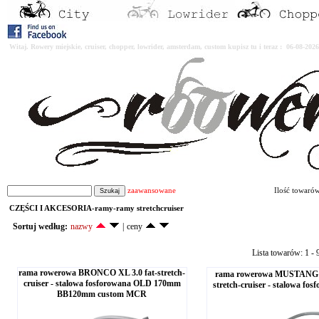
Witaj. Rowery miejskie, cruiser, chopper, lowrider, amsterdam, custom kupisz tu i teraz : 06-08-2
zaawansowane
Ilość towaró
CZĘŚCI I AKCESORIA-ramy-ramy stretchcruiser
Sortuj według:
nazwy
|
ceny
Lista towarów: 1 - 9
rama rowerowa BRONCO XL 3.0 fat-stretch-
rama rowerowa MUSTANG -
cruiser - stalowa fosforowana OLD 170mm
stretch-cruiser - stalowa f
BB120mm custom MCR