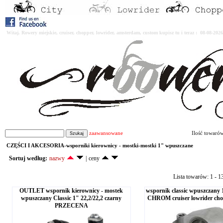
Witaj. Rowery miejskie, cruiser, chopper, lowrider, amsterdam, custom kupisz tu i teraz : 08-08-2
zaawansowane
Ilość towaró
CZĘŚCI I AKCESORIA-wsporniki kierownicy - mostki-mostki 1" wpuszczane
Sortuj według:
nazwy
|
ceny
Lista towarów: 1 - 1
OUTLET wspornik kierownicy - mostek
wspornik classic wpuszczany 1"
wpuszczany Classic 1" 22,2/22,2 czarny
CHROM cruiser lowrider ch
PRZECENA