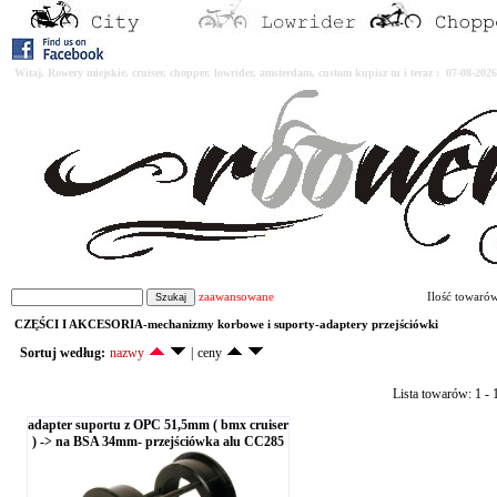
Witaj. Rowery miejskie, cruiser, chopper, lowrider, amsterdam, custom kupisz tu i teraz : 07-08-2
zaawansowane
Ilość towaró
CZĘŚCI I AKCESORIA-mechanizmy korbowe i suporty-adaptery przejściówki
Sortuj według:
nazwy
|
ceny
Lista towarów: 1 - 1
adapter suportu z OPC 51,5mm ( bmx cruiser
) -> na BSA 34mm- przejściówka alu CC285