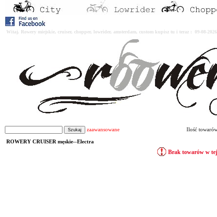
Witaj. Rowery miejskie, cruiser, chopper, lowrider, amsterdam, custom kupisz tu i teraz : 09-08-2
zaawansowane
Ilość towaró
ROWERY CRUISER męskie--Electra
Brak towarów w tej