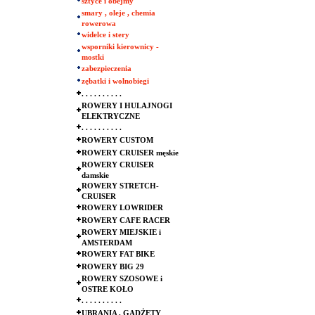
sztyce i obejmy
smary , oleje , chemia
rowerowa
widelce i stery
wsporniki kierownicy -
mostki
zabezpieczenia
zębatki i wolnobiegi
. . . . . . . . . .
ROWERY I HULAJNOGI
ELEKTRYCZNE
. . . . . . . . . .
ROWERY CUSTOM
ROWERY CRUISER męskie
ROWERY CRUISER
damskie
ROWERY STRETCH-
CRUISER
ROWERY LOWRIDER
ROWERY CAFE RACER
ROWERY MIEJSKIE i
AMSTERDAM
ROWERY FAT BIKE
ROWERY BIG 29
ROWERY SZOSOWE i
OSTRE KOŁO
. . . . . . . . . .
UBRANIA , GADŻETY