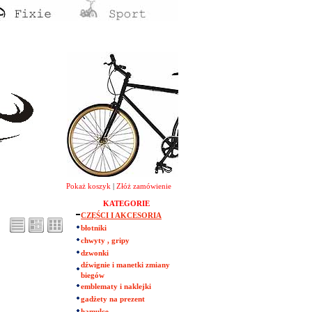
Pokaż koszyk
|
Złóż zamówienie
KATEGORIE
CZĘŚCI I AKCESORIA
błotniki
chwyty , gripy
dzwonki
dźwignie i manetki zmiany
biegów
emblematy i naklejki
gadżety na prezent
hamulce