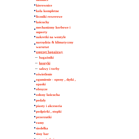
kierownice
koła kompletne
liczniki rowerowe
łańcuchy
mechanizmy korbowe i
suporty
nakretki na wentyle
narzędzia & klimatyczny
warsztat
osprzęt bagażowy
--
bagażniki
--
koszyki
--
sakwy i torby
oświetlenie
ogumienie - opony , dętki ,
opaski
obręcze
osłony łańcucha
pedały
piasty i akcesoria
podpórki , stopki
przerzutki
ramy
siodełka
sissy bar