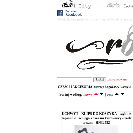
Witaj. Rowery miejskie, cruiser, chopper, lowrider, amst
zaawansowane
CZĘŚCI I AKCESORIA-osprzęt bagażowy-koszyki
Sortuj według:
nazwy
|
ceny
UCHWYT - KLIPS DO KOSZYKA - szybkie
zapinanie Twojego kosza na kierownicy - zrób
to sam - HN32482