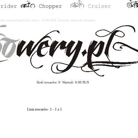
erdam, custom kupisz tu i teraz : 07-08-2026. Życzymy udanych zakupów.
Ilość towarów: 0 Wartość: 0.00 PLN
Lista towarów: 1 - 1 z 1