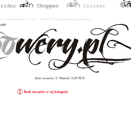
erdam, custom kupisz tu i teraz : 06-08-2026. Życzymy udanych zakupów.
Ilość towarów: 0 Wartość: 0.00 PLN
Brak towarów w tej kategorii