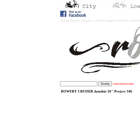
Witaj. Rowery miejskie, cruiser, chopper, lowrider, amst
zaawansowane
ROWERY CRUISER damskie-26"-Project 346