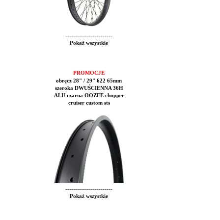
------------------------
Pokaż wszystkie
PROMOCJE
obręcz 28" / 29" 622 65mm
szeroka DWUŚCIENNA 36H
ALU czarna OOZEE chopper
cruiser custom sts
------------------------
Pokaż wszystkie