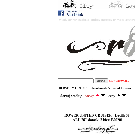
Witaj. Rowery miejskie, cruiser, chopper, lowrider, amst
zaawansowane
ROWERY CRUISER damskie-26"-United Cruiser
Sortuj według:
nazwy
|
ceny
ROWER UNITED CRUISER - Lucille 3i -
ALU 26" damski 3 biegi B00201