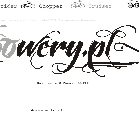
erdam, custom kupisz tu i teraz : 07-08-2026. Życzymy udanych zakupów.
Ilość towarów: 0 Wartość: 0.00 PLN
Lista towarów: 1 - 1 z 1