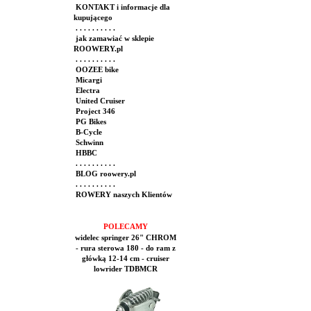
KONTAKT i informacje dla
kupującego
. . . . . . . . . .
jak zamawiać w sklepie
ROOWERY.pl
. . . . . . . . . .
OOZEE bike
Micargi
Electra
United Cruiser
Project 346
PG Bikes
B-Cycle
Schwinn
HBBC
. . . . . . . . . .
BLOG roowery.pl
. . . . . . . . . .
ROWERY naszych Klientów
POLECAMY
widelec springer 26" CHROM
- rura sterowa 180 - do ram z
główką 12-14 cm - cruiser
lowrider TDBMCR