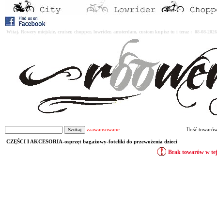
Witaj. Rowery miejskie, cruiser, chopper, lowrider, amsterdam, custom kupisz tu i teraz : 08-08-2
zaawansowane
Ilość towaró
CZĘŚCI I AKCESORIA-osprzęt bagażowy-foteliki do przewożenia dzieci
Brak towarów w tej