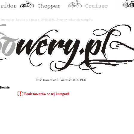
erdam, custom kupisz tu i teraz : 09-08-2026. Życzymy udanych zakupów.
Ilość towarów: 0 Wartość: 0.00 PLN
Townie
Brak towarów w tej kategorii