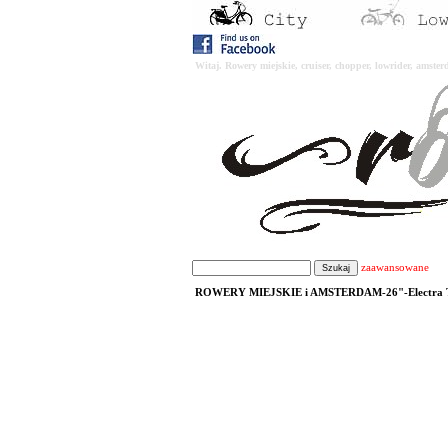
Witaj. Rowery miejskie, cruiser, chopper, lowrider, amst
zaawansowane
ROWERY MIEJSKIE i AMSTERDAM-26"-Electra 