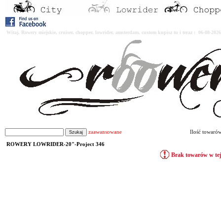
Witaj. Rowery miejskie, cruiser, chopper, lowrider, amsterdam, custom kupisz tu i teraz : 06-08-2
zaawansowane
Ilość towaró
ROWERY LOWRIDER-20"-Project 346
Brak towarów w tej