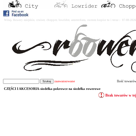
Witaj. Rowery miejskie, cruiser, chopper, lowrider, amsterdam, custom kupisz tu i teraz : 07-08-2
zaawansowane
Ilość towaró
CZĘŚCI I AKCESORIA-siodełka-pokrowce na siodełka rowerowe
Brak towarów w tej