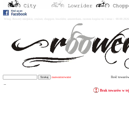
Witaj. Rowery miejskie, cruiser, chopper, lowrider, amsterdam, custom kupisz tu i teraz : 08-08-2
zaawansowane
Ilość towaró
--
Brak towarów w tej