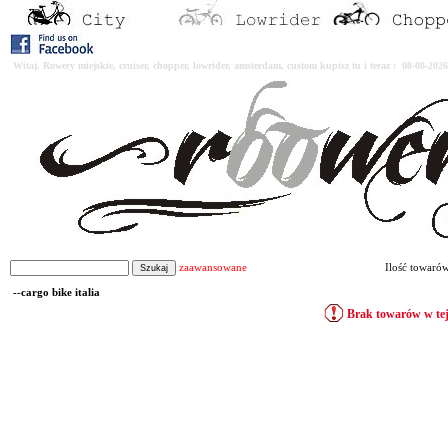
Witaj. Rowery miejskie, cruiser, chopper, lowrider, amsterdam, custom kupisz tu i teraz : 08-08-2
zaawansowane
Ilość towaró
--cargo bike italia
Brak towarów w tej