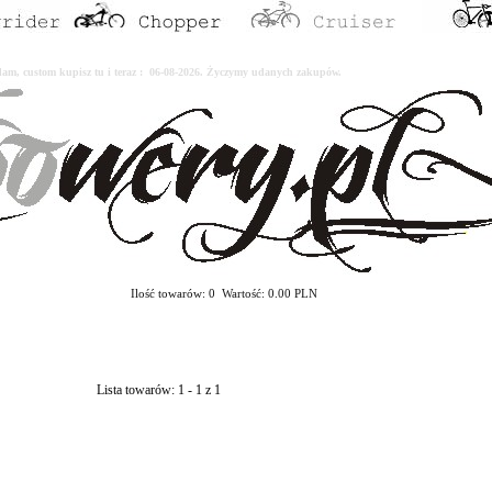
erdam, custom kupisz tu i teraz : 06-08-2026. Życzymy udanych zakupów.
Ilość towarów: 0 Wartość: 0.00 PLN
Lista towarów: 1 - 1 z 1