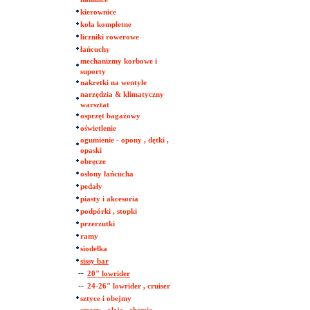
kierownice
koła kompletne
liczniki rowerowe
łańcuchy
mechanizmy korbowe i
suporty
nakretki na wentyle
narzędzia & klimatyczny
warsztat
osprzęt bagażowy
oświetlenie
ogumienie - opony , dętki ,
opaski
obręcze
osłony łańcucha
pedały
piasty i akcesoria
podpórki , stopki
przerzutki
ramy
siodełka
sissy bar
--
20" lowrider
--
24-26" lowrider , cruiser
sztyce i obejmy