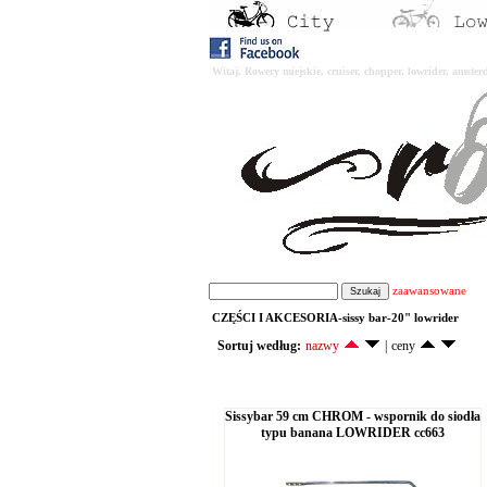
Witaj. Rowery miejskie, cruiser, chopper, lowrider, amst
zaawansowane
CZĘŚCI I AKCESORIA-sissy bar-20" lowrider
Sortuj według:
nazwy
|
ceny
Sissybar 59 cm CHROM - wspornik do siodła
typu banana LOWRIDER cc663