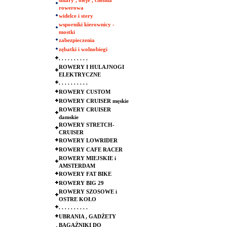
smary , oleje , chemia
rowerowa
widelce i stery
wsporniki kierownicy -
mostki
zabezpieczenia
zębatki i wolnobiegi
. . . . . . . . . .
ROWERY I HULAJNOGI
ELEKTRYCZNE
. . . . . . . . . .
ROWERY CUSTOM
ROWERY CRUISER męskie
ROWERY CRUISER
damskie
ROWERY STRETCH-
CRUISER
ROWERY LOWRIDER
ROWERY CAFE RACER
ROWERY MIEJSKIE i
AMSTERDAM
ROWERY FAT BIKE
ROWERY BIG 29
ROWERY SZOSOWE i
OSTRE KOŁO
. . . . . . . . . .
UBRANIA , GADŻETY
BAGAŻNIKI DO