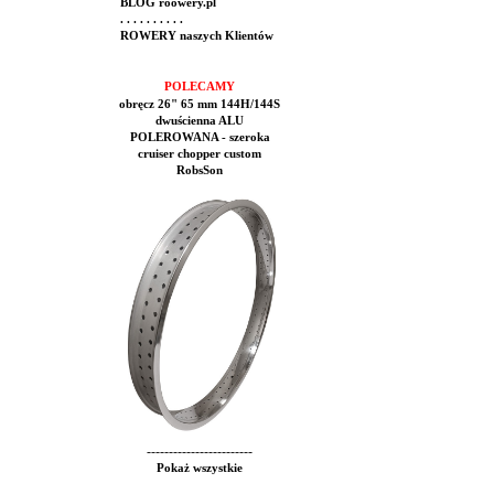
BLOG roowery.pl
. . . . . . . . . .
ROWERY naszych Klientów
POLECAMY
obręcz 26" 65 mm 144H/144S
dwuścienna ALU
POLEROWANA - szeroka
cruiser chopper custom
RobsSon
------------------------
Pokaż wszystkie