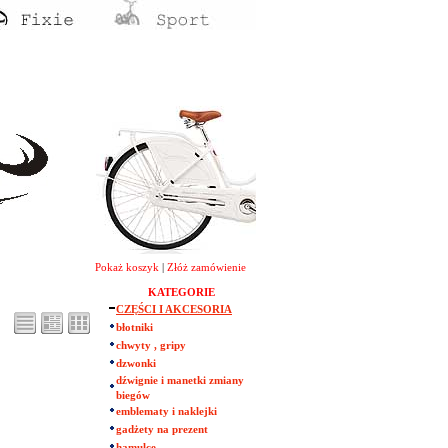
Pokaż koszyk
|
Złóż zamówienie
KATEGORIE
CZĘŚCI I AKCESORIA
błotniki
chwyty , gripy
dzwonki
dźwignie i manetki zmiany
biegów
emblematy i naklejki
gadżety na prezent
hamulce