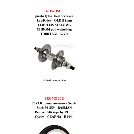
NOWOŚCI
piasta tylna TwoDiceBikes
LowRider - OLD112mm
144H/144S STALOWA
CHROM pod wolnobieg
TDBRTBGL-A27R
------------------------
Pokaż wszystkie
PROMOCJE
26x3.0 opona rowerowa Semi-
Slick 76-559 - BASMAN
Project 346 type by RUFF
Cycles - CZARNA - R1444