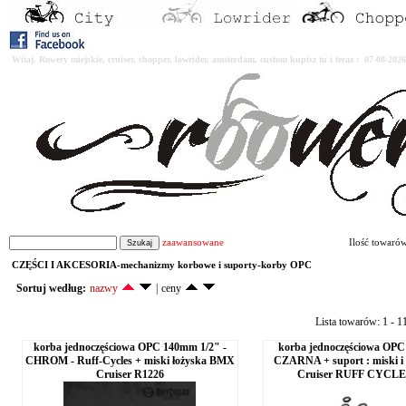
Witaj. Rowery miejskie, cruiser, chopper, lowrider, amsterdam, custom kupisz tu i teraz : 07-08-2
zaawansowane
Ilość towaró
CZĘŚCI I AKCESORIA-mechanizmy korbowe i suporty-korby OPC
Sortuj według:
nazwy
|
ceny
Lista towarów: 1 - 1
korba jednoczęściowa OPC 140mm 1/2" -
korba jednoczęściowa OPC
CHROM - Ruff-Cycles + miski łożyska BMX
CZARNA + suport : miski i
Cruiser R1226
Cruiser RUFF CYCLE