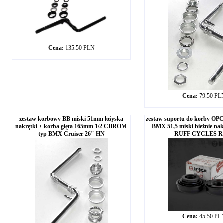
Cena:
135.50 PLN
Cena:
79.50 PL
zestaw korbowy BB miski 51mm łożyska
zestaw suportu do korby OPC
nakrętki + korba gięta 165mm 1/2 CHROM
BMX 51,5 miski bieżnie nak
typ BMX Cruiser 26" HN
RUFF CYCLES R
Cena:
45.50 PL