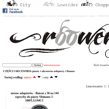
Witaj. Rowery miejskie, cruiser, chopper, lowrider, amsterdam, custom kupisz tu i teraz : 09-08-2
zaawansowane
Ilość towaró
CZĘŚCI I AKCESORIA-piasty i akcesoria-adaptery i flansze
Sortuj według:
nazwy
|
ceny
Lista towarów: 1 - 1
zestaw adapterów - flansze z 36 na 144
szprychy do piasty Shimano 3 -
346FLG144CC