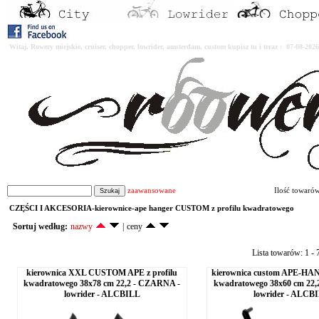
Witaj. Rowery miejskie, cruiser, chopper, lowrider, amsterdam, custom kupisz tu i teraz : 07-08-2
zaawansowane
Ilość towaró
CZĘŚCI I AKCESORIA-kierownice-ape hanger CUSTOM z profilu kwadratowego
Sortuj według:
nazwy
|
ceny
Lista towarów: 1 - 7
kierownica XXL CUSTOM APE z profilu
kierownica custom APE-HAN
kwadratowego 38x78 cm 22,2 - CZARNA -
kwadratowego 38x60 cm 22
lowrider - ALCBILL
lowrider - ALCB