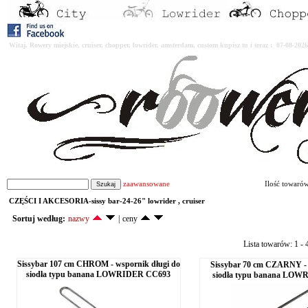
Witaj. Rowery miejskie, cruiser, chopper, lowrider, amsterdam, custom kupisz tu i teraz : 07-08-2
zaawansowane
Ilość towaró
CZĘŚCI I AKCESORIA-sissy bar-24-26" lowrider , cruiser
Sortuj według:
nazwy
|
ceny
Lista towarów: 1 - 4
Sissybar 107 cm CHROM - wspornik długi do
Sissybar 70 cm CZARNY -
siodła typu banana LOWRIDER CC693
siodła typu banana LOW