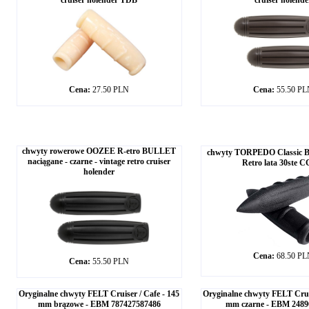
cruiser holender TDB
cruiser holende
Cena:
27.50 PLN
Cena:
55.50 P
chwyty rowerowe OOZEE R-etro BULLET
chwyty TORPEDO Classic Be
naciągane - czarne - vintage retro cruiser
Retro lata 30ste 
holender
Cena:
68.50 P
Cena:
55.50 PLN
Oryginalne chwyty FELT Cruiser / Cafe - 145
Oryginalne chwyty FELT Cruis
mm brązowe - EBM 787427587486
mm czarne - EBM 2489