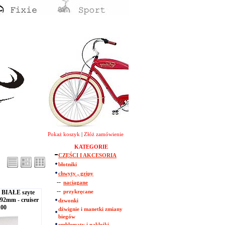
Pokaż koszyk
|
Złóż zamówienie
KATEGORIE
CZĘŚCI I AKCESORIA
błotniki
chwyty , gripy
--
naciągane
--
BIAŁE szyte
przykręcane
/92mm - cruiser
dzwonki
100
dźwignie i manetki zmiany
biegów
emblematy i naklejki