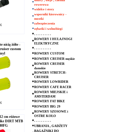
smary , oleje , chemia
rowerowa
widelce i stery
wsporniki kierownicy -
mostki
zabezpieczenia
LN
zębatki i wolnobiegi
. . . . . . . . . .
ROWERY I HULAJNOGI
ELEKTRYCZNE
icią żółte -
. . . . . . . . . .
cruiser custom
inyl
ROWERY CUSTOM
ROWERY CRUISER męskie
ROWERY CRUISER
damskie
ROWERY STRETCH-
CRUISER
ROWERY LOWRIDER
ROWERY CAFE RACER
ROWERY MIEJSKIE i
AMSTERDAM
ROWERY FAT BIKE
LN
ROWERY BIG 29
ROWERY SZOSOWE i
OSTRE KOŁO
12 cm różowe
Tbike DIRT MTB
. . . . . . . . . .
40FG
UBRANIA , GADŻETY
BAGAŻNIKI DO