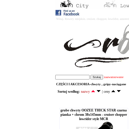
Witaj. Rowery miejskie, cruiser, chopper, lowrider, amst
zaawansowane
CZĘŚCI I AKCESORIA-chwyty , gripy-naciągane
Sortuj według:
nazwy
|
ceny
grube chwyty OOZEE THICK STAR czarna
pianka + chrom 38x145mm - cruiser chopper
lowrider style MCR