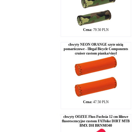
Cena:
79.50 PLN
chwyty NEON ORANGE szyte nicią
pomarńczowe - Illegal Bicycle Components
cruiser custom pianka/vinyl
Cena:
47.50 PLN
chwyty OOZEE Fluo-Fuchsia 12 cm liliowe
fluorescencyjne custom FATbike DIRT MTB
BMX DH BRNMO40