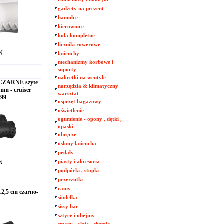
gadżety na prezent
hamulce
kierownice
koła kompletne
liczniki rowerowe
LN
łańcuchy
mechanizmy korbowe i
suporty
nakretki na wentyle
ZARNE szyte
narzędzia & klimatyczny
mm - cruiser
warsztat
099
osprzęt bagażowy
oświetlenie
ogumienie - opony , dętki ,
opaski
obręcze
osłony łańcucha
pedały
LN
piasty i akcesoria
podpórki , stopki
przerzutki
ramy
,5 cm czarno-
siodełka
sissy bar
sztyce i obejmy