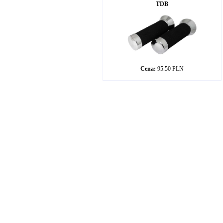
TDB
Cena:
95.50 PLN