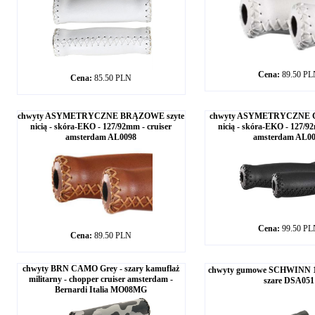
Cena:
89.50 P
Cena:
85.50 PLN
chwyty ASYMETRYCZNE BRĄZOWE szyte
chwyty ASYMETRYCZNE C
nicią - skóra-EKO - 127/92mm - cruiser
nicią - skóra-EKO - 127/92
amsterdam AL0098
amsterdam AL0
Cena:
99.50 P
Cena:
89.50 PLN
chwyty BRN CAMO Grey - szary kamuflaż
chwyty gumowe SCHWINN 12
militarny - chopper cruiser amsterdam -
szare DSA051
Bernardi Italia MO08MG