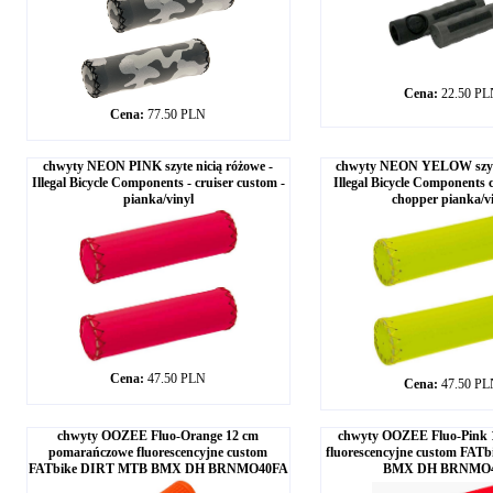
Cena:
22.50 P
Cena:
77.50 PLN
chwyty NEON PINK szyte nicią różowe -
chwyty NEON YELOW szyte n
Illegal Bicycle Components - cruiser custom -
Illegal Bicycle Components 
pianka/vinyl
chopper pianka/v
Cena:
47.50 PLN
Cena:
47.50 P
chwyty OOZEE Fluo-Orange 12 cm
chwyty OOZEE Fluo-Pink 
pomarańczowe fluorescencyjne custom
fluorescencyjne custom FA
FATbike DIRT MTB BMX DH BRNMO40FA
BMX DH BRNMO