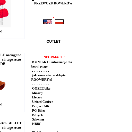
PRZEWOZU ROWERÓW
.
.
LN
OUTLET
LE naciągane
INFORMACJE
 vintage retro
KONTAKT i informacje dla
 TDB
kupującego
. . . . . . . . . .
jak zamawiać w sklepie
ROOWERY.pl
. . . . . . . . . .
OOZEE bike
Micargi
Electra
United Cruiser
LN
Project 346
PG Bikes
B-Cycle
Schwinn
-etro BULLET
HBBC
 vintage retro
. . . . . . . . . .