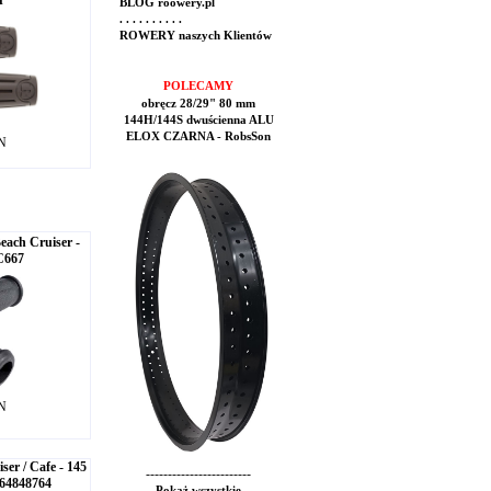
r
BLOG roowery.pl
. . . . . . . . . .
ROWERY naszych Klientów
POLECAMY
obręcz 28/29" 80 mm
144H/144S dwuścienna ALU
ELOX CZARNA - RobsSon
LN
ach Cruiser -
CC667
LN
er / Cafe - 145
------------------------
64848764
Pokaż wszystkie