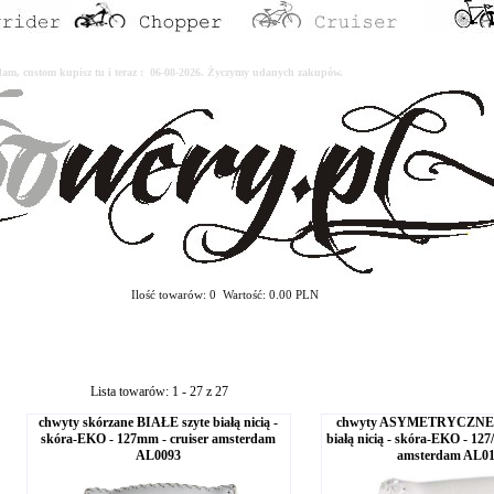
erdam, custom kupisz tu i teraz : 06-08-2026. Życzymy udanych zakupów.
Ilość towarów: 0 Wartość: 0.00 PLN
Lista towarów: 1 - 27 z 27
chwyty skórzane BIAŁE szyte białą nicią -
chwyty ASYMETRYCZNE 
skóra-EKO - 127mm - cruiser amsterdam
białą nicią - skóra-EKO - 127
AL0093
amsterdam AL0