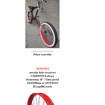
------------------------
Pokaż wszystkie
NOWOŚCI
szerokie koło rowerowe
CZERWONA obręcz
dwuścienna 26" 72mm przód
OLD100mm oś SZTYWNA
ILLegalBCstsrtb