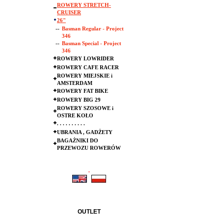
ROWERY STRETCH-
CRUISER
26"
--
Basman Regular - Project
346
--
Basman Special - Project
346
ROWERY LOWRIDER
ROWERY CAFE RACER
ROWERY MIEJSKIE i
AMSTERDAM
ROWERY FAT BIKE
ROWERY BIG 29
ROWERY SZOSOWE i
OSTRE KOŁO
. . . . . . . . . .
UBRANIA , GADŻETY
BAGAŻNIKI DO
PRZEWOZU ROWERÓW
.
.
OUTLET