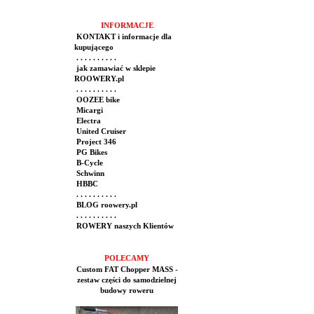
INFORMACJE
KONTAKT i informacje dla
kupującego
. . . . . . . . . .
jak zamawiać w sklepie
ROOWERY.pl
. . . . . . . . . .
OOZEE bike
Micargi
Electra
United Cruiser
Project 346
PG Bikes
B-Cycle
Schwinn
HBBC
. . . . . . . . . .
BLOG roowery.pl
. . . . . . . . . .
ROWERY naszych Klientów
POLECAMY
Custom FAT Chopper MASS -
zestaw części do samodzielnej
budowy roweru