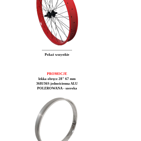
------------------------
Pokaż wszystkie
PROMOCJE
lekka obręcz 28" 67 mm
36H/36S jednościenna ALU
POLEROWANA - szeroka