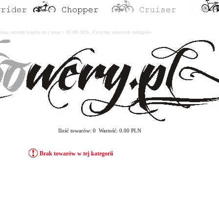
erdam, custom kupisz tu i teraz : 07-08-2026. Życzymy udanych zakupów.
Ilość towarów: 0 Wartość: 0.00 PLN
Brak towarów w tej kategorii