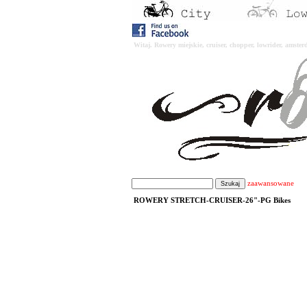
Witaj. Rowery miejskie, cruiser, chopper, lowrider, amst
zaawansowane
ROWERY STRETCH-CRUISER-26"-PG Bikes