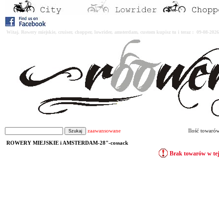
Witaj. Rowery miejskie, cruiser, chopper, lowrider, amsterdam, custom kupisz tu i teraz : 09-08-2
zaawansowane
Ilość towaró
ROWERY MIEJSKIE i AMSTERDAM-28"-cossack
Brak towarów w tej