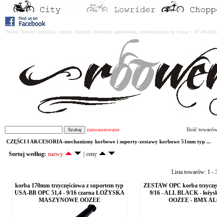
Witaj. Rowery miejskie, cruiser, chopper, lowrider, amsterdam, custom kupisz tu i teraz : 07-08-2
zaawansowane
Ilość towaró
CZĘŚCI I AKCESORIA-mechanizmy korbowe i suporty-zestawy korbowe 51mm typ ...
Sortuj według:
nazwy
|
ceny
Lista towarów: 1 - 3
korba 170mm trzyczęściowa z suportem typ
ZESTAW OPC korba trzyczę
USA-BB OPC 51,4 - 9/16 czarna ŁOŻYSKA
9/16 - ALL BLACK - łożys
MASZYNOWE OOZEE
OOZEE - BMX AL