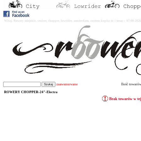
Witaj. Rowery miejskie, cruiser, chopper, lowrider, amsterdam, custom kupisz tu i teraz : 07-08-2
zaawansowane
Ilość towaró
ROWERY CHOPPER-24"-Electra
Brak towarów w tej