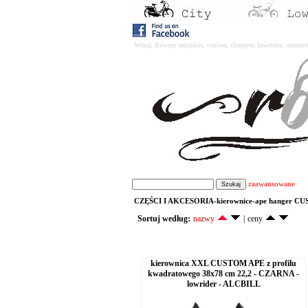
Witaj. Rowery miejskie, cruiser, chopper, lowrider, amst
zaawansowane
CZĘŚCI I AKCESORIA-kierownice-ape hanger CUS
Sortuj według:
nazwy
|
ceny
kierownica XXL CUSTOM APE z profilu
kwadratowego 38x78 cm 22,2 - CZARNA -
lowrider - ALCBILL