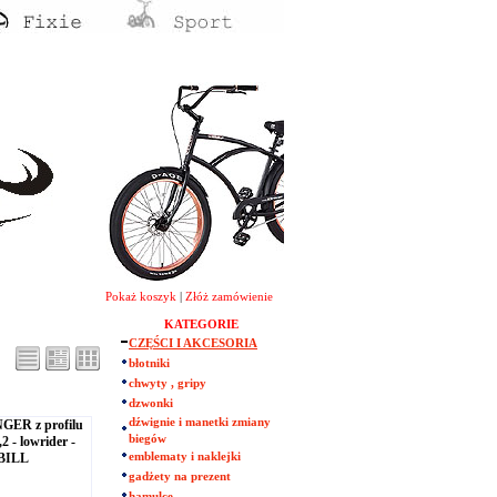
Pokaż koszyk
|
Złóż zamówienie
KATEGORIE
CZĘŚCI I AKCESORIA
błotniki
chwyty , gripy
dzwonki
dźwignie i manetki zmiany
GER z profilu
biegów
 - lowrider -
BILL
emblematy i naklejki
gadżety na prezent
hamulce