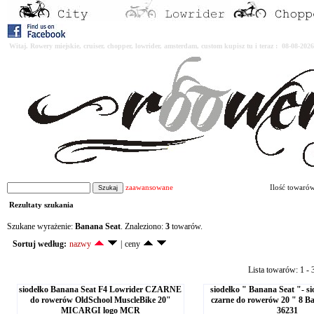
Witaj. Rowery miejskie, cruiser, chopper, lowrider, amsterdam, custom kupisz tu i teraz : 08-08-2
zaawansowane
Ilość towaró
Rezultaty szukania
Szukane wyrażenie:
Banana Seat
. Znaleziono:
3
towarów.
Sortuj według:
nazwy
|
ceny
Lista towarów: 1 - 3
siodełko Banana Seat F4 Lowrider CZARNE
siodełko " Banana Seat "- sio
do rowerów OldSchool MuscleBike 20"
czarne do rowerów 20 " 8 Ba
MICARGI logo MCR
36231