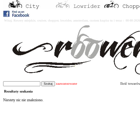
Witaj. Rowery miejskie, cruiser, chopper, lowrider, amsterdam, custom kupisz tu i teraz : 08-08-2
zaawansowane
Ilość towaró
Rezultaty szukania
Niestety nic nie znaleziono.