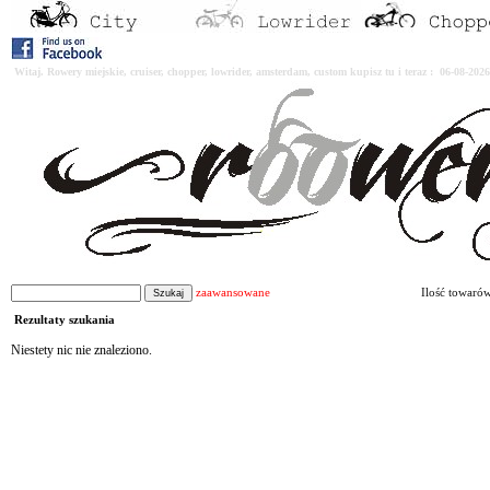
Witaj. Rowery miejskie, cruiser, chopper, lowrider, amsterdam, custom kupisz tu i teraz : 06-08-2
zaawansowane
Ilość towaró
Rezultaty szukania
Niestety nic nie znaleziono.