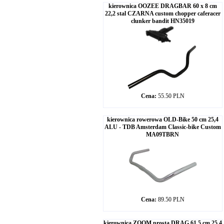
kierownica OOZEE DRAGBAR 60 x 8 cm
22,2 stal CZARNA custom chopper caferacer
clunker bandit HN35019
Cena:
55.50 PLN
kierownica rowerowa OLD-Bike 50 cm 25,4
ALU - TDB Amsterdam Classic-bike Custom
MA09TBRN
Cena:
89.50 PLN
kierownica ZOOM prosta DRAG 61,5 cm 25,4