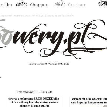
erdam, custom kupisz tu i teraz : 07-08-2026. Życzymy udanych zakupów.
Ilość towarów: 0 Wartość: 0.00 PLN
w.
Lista towarów: 101 - 150 z 234
chwyty przykręcane ERGO OOZEE bike -
custom fat-bike OOZEE Pun
PCV - military lowrider cruiser custom
sam kupując komponenty n
chopper 13 cm 2 szt. PB