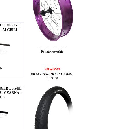
APE 38x78 cm
r - ALCBILL
------------------------
Pokaż wszystkie
LN
NOWOŚCI
opona 24x3.0 76-507 CROSS -
BRN188
GER z profilu
,2 - CZARNA -
ILL