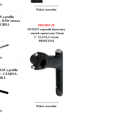
LN
------------------------
Pokaż wszystkie
 z profilu
2 - RAW surowa
ALCBILL
PROMOCJE
OUTLET wspornik kierownicy
- mostek wpuszczany Classic
1" 22,2/22,2 czarny
PRZECENA
LN
AY z profilu
2 - CZARNA -
BILL
------------------------
Pokaż wszystkie
LN