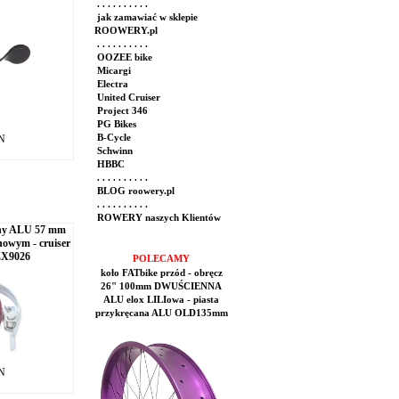
. . . . . . . . . .
jak zamawiać w sklepie
ROOWERY.pl
. . . . . . . . . .
OOZEE bike
Micargi
Electra
United Cruiser
Project 346
PG Bikes
LN
B-Cycle
Schwinn
HBBC
. . . . . . . . . .
BLOG roowery.pl
. . . . . . . . . .
ROWERY naszych Klientów
ny ALU 57 mm
owym - cruiser
LX9026
POLECAMY
koło FATbike przód - obręcz
26" 100mm DWUŚCIENNA
ALU elox LILIowa - piasta
przykręcana ALU OLD135mm
LN