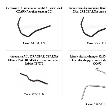
kierownica 3G uniesiona Bandit XL 75cm 25,4
kierownica 3G uniesiona Ba
CZARNA cruiser custom CC
75cm 25,4 CZARNA cruise
Cena:
145.50 PLN
Cena:
95.50 P
kierownica ALU DRAGBAR CZARNA
kierownica ape hanger 80x
630mm 25,4 PROMAX - custom cafe-racer
lowrider chopper cruiser st
fatbike T87570
CC675
Cena:
77.50 PLN
Cena:
199.50 P