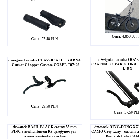
Cena:
4,850.00 
Cena:
57.50 PLN
dźwignia hamulca OOZEE 
dźwignia hamulca CLASSIC ALU CZARNA
CZARNA - ODWRÓCONA - k
- Cruiser Chopper Custom OOZEE T87428
4.1RX
Cena:
29.50 PLN
Cena:
57.50 P
dzwonek BASIL BLACK czarny 55 mm
dzwonek DING-DONG XX
PING z mechanizmem RS sprężynowym -
CAMO Grey szary - custom cr
cruiser amsterdam custom
Bernardi Italia C