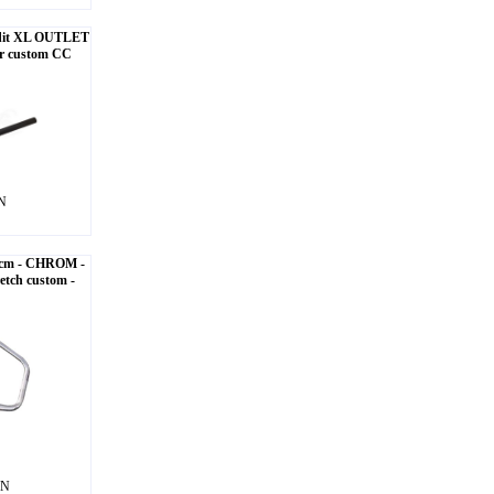
ndit XL OUTLET
r custom CC
LN
45cm - CHROM -
retch custom -
LN