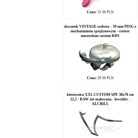
Cena:
55.50 PLN
dzwonek VINTAGE srebrny - 59 mm PING z
mechanizmem sprężynowym - cruiser
amsterdam custom KDS
Cena:
29.50 PLN
kierownica XXL CUSTOM APE 38x78 cm
22,2 - RAW nie malowana - lowrider -
ALCBILL