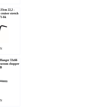
x33cm 22,2 -
ruiser stretch
71-bk
LN
eHanger 33x66
custom chopper
DB
LN