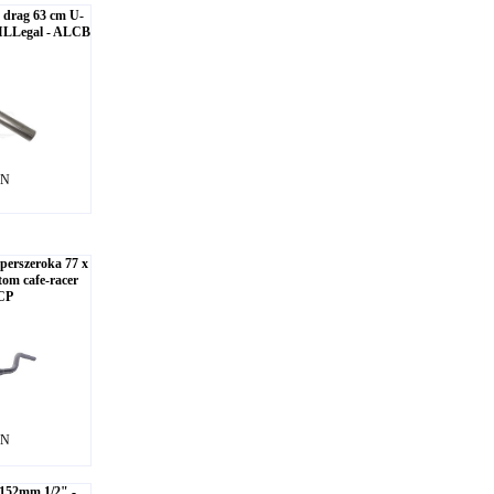
 drag 63 cm U-
 ILLegal - ALCB
LN
erszeroka 77 x
stom cafe-racer
CP
LN
152mm 1/2" -