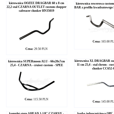
kierownica OOZEE DRAGBAR 60 x 8 cm
kierownica rowerowa custom
22,2 stal CZARNA OUTLET custom chopper
BAR z profilu kwadratowego
caferacer clunker HN35019
Cena:
165.00 P
Cena:
29.50 PLN
kierownica XL DRAGBAR sup
kierownica SUPERmoon ALU - 66x20x7cm
11 cm 25,4 - stal chrom - cu
25,4 - CZARNA - cruiser custom - SPEE
clunker CC652-
Cena:
115.50 PLN
Cena:
145.00 P
komplet steru AHEAD 1-1/8" CZARNY -
korba jednoczęściowa OPC 