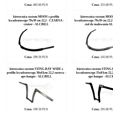
Cena:
495.00 PLN
Cena:
355.00 P
kierownica custom MOON z profilu
kierownica custom MOON
kwadratowego 79x39 cm 22,2 - CZARNA -
kwadratowego 79x39 cm 22,
cruiser - ALCBILL
stal do malowania 
Cena:
299.50 PLN
Cena:
245.00 P
kierownica custom STING-RAY WIDE z
kierownica custom STING-R
profilu kwadratowego 30x63cm 22,2 surowa -
kwadratowego 35x63cm 22,
ape-hanger - ALCBILL
ape-hanger - ALC
Cena:
199.50 PLN
Cena:
295.00 P