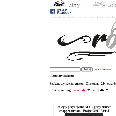
Witaj. Rowery miejskie, cruiser, chopper, lowrider, amst
zaawansowane
Rezultaty szukania
Szukane wyrażenie:
custom
. Znaleziono:
234
towaró
Sortuj według:
nazwy
|
ceny
chwyty przykręcane ALU - gripy cruiser
chopper custom - Project 346 - R1045