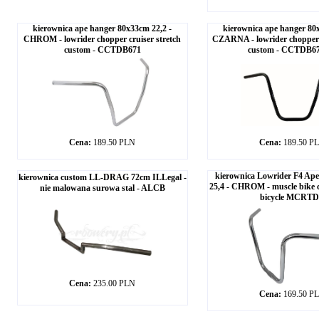
kierownica ape hanger 80x33cm 22,2 -
kierownica ape hanger 80
CHROM - lowrider chopper cruiser stretch
CZARNA - lowrider chopper c
custom - CCTDB671
custom - CCTDB6
Cena:
189.50 PLN
Cena:
189.50 P
kierownica Lowrider F4 Ap
kierownica custom LL-DRAG 72cm ILLegal -
25,4 - CHROM - muscle bike 
nie malowana surowa stal - ALCB
bicycle MCRT
Cena:
235.00 PLN
Cena:
169.50 P