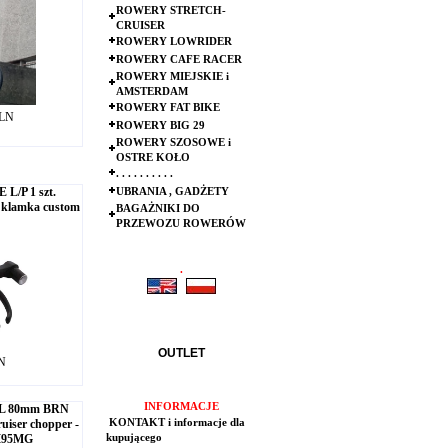
ROWERY STRETCH-
CRUISER
ROWERY LOWRIDER
ROWERY CAFE RACER
ROWERY MIEJSKIE i
AMSTERDAM
ROWERY FAT BIKE
PLN
ROWERY BIG 29
ROWERY SZOSOWE i
OSTRE KOŁO
. . . . . . . . . .
L/P 1 szt.
UBRANIA , GADŻETY
lamka custom
BAGAŻNIKI DO
PRZEWOZU ROWERÓW
.
.
OUTLET
LN
INFORMACJE
L 80mm BRN
uiser chopper -
KONTAKT i informacje dla
AM95MG
kupującego