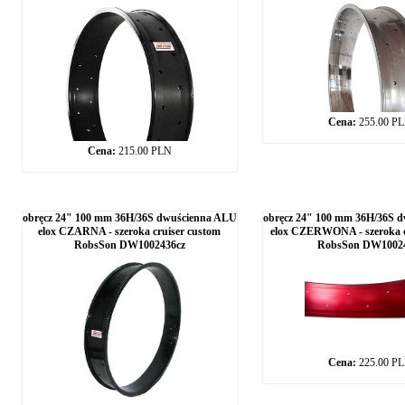
Cena:
255.00 P
Cena:
215.00 PLN
obręcz 24" 100 mm 36H/36S dwuścienna ALU
obręcz 24" 100 mm 36H/36S 
elox CZARNA - szeroka cruiser custom
elox CZERWONA - szeroka c
RobsSon DW1002436cz
RobsSon DW1002
Cena:
225.00 P