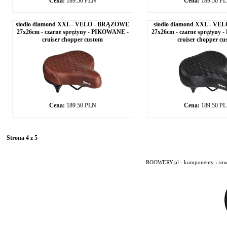
Cena:
189.50 PLN
Cena:
189.50 P
siodło diamond XXL - VELO - BRĄZOWE
siodło diamond XXL - VE
27x26cm - czarne sprężyny - PIKOWANE -
27x26cm - czarne sprężyny
cruiser chopper custom
cruiser chopper cu
Cena:
189.50 PLN
Cena:
189.50 P
Strona 4 z 5
ROOWERY.pl - komponenty i rowery