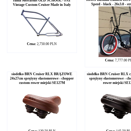
rama Mercurius OLD SCHOOL - FAT
Speed - black - 26x3.0 - st
Vintage Custom Cruiser Made in Italy
Cena:
2,750.00 PLN
Cena:
7,777.00 
siodełko BRN Cruiser RLX BRĄZOWE
siodełko BRN Cruiser RLX c
24x27cm sprężyny elastomerowe - chopper
sprężyny elastomerowe - c
custom rower miejski SE127M
rower miejski SE