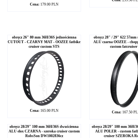
Cena:
235.50 P
Cena:
179.00 PLN
obręcz 26" 80 mm 36H/36S jednościenna
obręcz 28" / 29" 622 57mm 
CUTOUT - CZARNY MAT - OOZEE fatbike
ALU czarna OOZEE - choppe
cruiser custom STS
custom fatcruiser 
Cena:
165.00 PLN
Cena:
167.50 P
obręcz 28/29" 100 mm 36H/36S dwuścienna
obręcz 28/29" 100 mm 36H/3
ALU elox CZARNA - szeroka cruiser custom
ALU POLER - custom fatb
RobsSon DW1002836cz
cruiser SZEROKA R