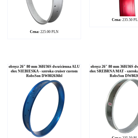
Cena:
235.50 P
Cena:
225.00 PLN
obręcz 26" 80 mm 36H/36S dwuścienna ALU
obręcz 26" 80 mm 36H/36S d
elox NIEBIESKA - szeroka cruiser custom
elox SREBRNA MAT - szeroka 
RobsSon DW802636bl
RobsSon DW802