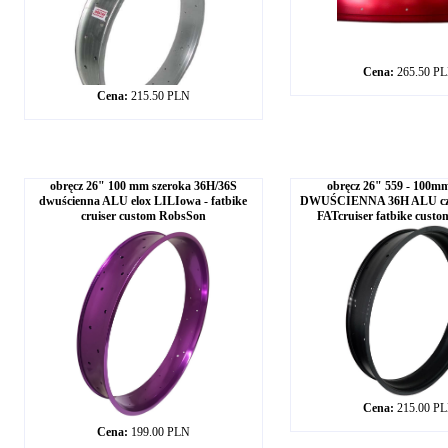
Cena:
265.50 P
Cena:
215.50 PLN
obręcz 26" 100 mm szeroka 36H/36S
obręcz 26" 559 - 100m
dwuścienna ALU elox LILIowa - fatbike
DWUŚCIENNA 36H ALU c
cruiser custom RobsSon
FATcruiser fatbike custom
Cena:
215.00 P
Cena:
199.00 PLN