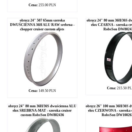
Cena:
255.00 PLN
obręcz 24" 507 65mm szeroka
obręcz 24" 80 mm 36H/36S d
DWUŚCIENNA 36H ALU RAW srebrna -
elox CZARNA - szeroka cr
chopper cruiser custom aljsts
RobsSon DW8024
Cena:
215.50 P
Cena:
149.50 PLN
obręcz 24" 80 mm 36H/36S dwuścienna ALU
obręcz 26" 100 mm 36H/36S 
elox SREBRNA-MAT - szeroka cruiser
elox CZERWONA - szeroka c
custom RobsSon DW802436
RobsSon DW10026