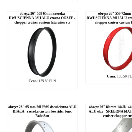
obręcz 26" 559 65mm szeroka
obręcz 26" 559 72mm 
DWUŚCIENNA 36H ALU czarna OOZEE -
DWUŚCIENNA 36H ALU czer
chopper cruiser custom fatcruiser sts
chopper cruiser custom f
Cena:
185.50 P
Cena:
175.50 PLN
obręcz 26" 65 mm 36H/36S dwuścienna ALU
obręcz 26" 80 mm 144H/144
BIAŁA - szeroka custom lowrider bmx
ALU elox - SREBRNA MAT
RobsSon
cruiser chopper cu