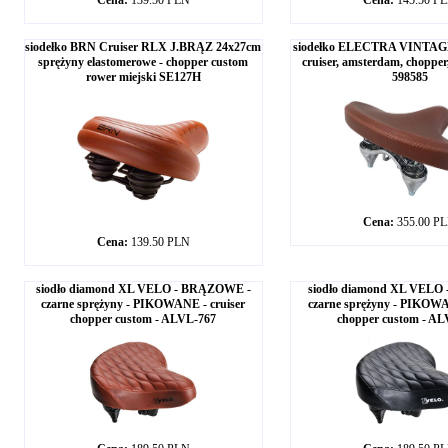
Cena:
139.50 PLN
Cena:
145.50 P
siodełko BRN Cruiser RLX J.BRĄZ 24x27cm
siodełko ELECTRA VINTAGE
sprężyny elastomerowe - chopper custom
cruiser, amsterdam, chopper
rower miejski SE127H
598585
Cena:
355.00 P
Cena:
139.50 PLN
siodło diamond XL VELO - BRĄZOWE -
siodło diamond XL VELO
czarne sprężyny - PIKOWANE - cruiser
czarne sprężyny - PIKOWA
chopper custom - ALVL-767
chopper custom - AL