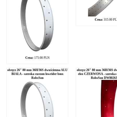
Cena:
315.00 P
Cena:
175.00 PLN
obręcz 26" 80 mm 36H/36S dwuścienna ALU
obręcz 26" 80 mm 36H/36S d
BIAŁA - szeroka custom lowrider bmx
elox CZERWONA - szeroka c
RobsSon
RobsSon DW80263