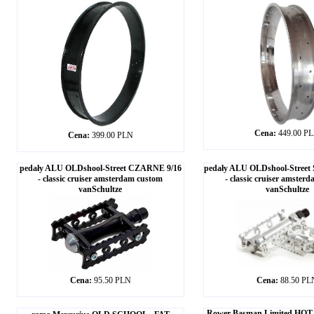
Cena:
449.00 P
Cena:
399.00 PLN
pedały ALU OLDshool-Street CZARNE 9/16
pedały ALU OLDshool-Stree
- classic cruiser amsterdam custom
- classic cruiser amster
vanSchultze
vanSchultze
Cena:
95.50 PLN
Cena:
88.50 PL
Rower Basman Limited HOT