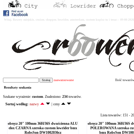
Witaj. Rowery miejskie, cruiser, chopper, lowrider, amsterdam, custom kupisz tu i teraz : 09-08-2
zaawansowane
Ilość towaró
Rezultaty szukania
Szukane wyrażenie:
custom
. Znaleziono:
234
towarów.
Sortuj według:
nazwy
|
ceny
Lista towarów: 151 - 2
obręcz 20" 100mm 36H/36S dwuścienna ALU
obręcz 20" 100mm 36H/36S 
elox CZARNA szeroka custom lowrider bmx
POLEROWANA szeroka cust
RobsSon DW1002036cz
bmx RobsSon DW100