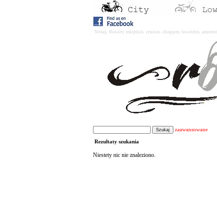
Witaj. Rowery miejskie, cruiser, chopper, lowrider, amst
zaawansowane
Rezultaty szukania
Niestety nic nie znaleziono.