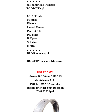
. . . . . . . . . .
jak zamawiać w sklepie
ROOWERY.pl
. . . . . . . . . .
OOZEE bike
Micargi
Electra
United Cruiser
Project 346
PG Bikes
B-Cycle
Schwinn
HBBC
. . . . . . . . . .
BLOG roowery.pl
. . . . . . . . . .
ROWERY naszych Klientów
POLECAMY
obręcz 20" 80mm 36H/36S
dwuścienna ALU
POLEROWANA szeroka
custom lowrider bmx RobsSon
DW802036pol