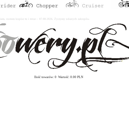
erdam, custom kupisz tu i teraz : 07-08-2026. Życzymy udanych zakupów.
Ilość towarów: 0 Wartość: 0.00 PLN