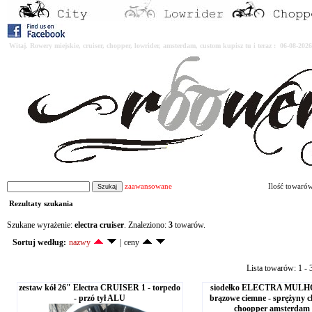
Witaj. Rowery miejskie, cruiser, chopper, lowrider, amsterdam, custom kupisz tu i teraz : 06-08-2
zaawansowane
Ilość towaró
Rezultaty szukania
Szukane wyrażenie:
electra cruiser
. Znaleziono:
3
towarów.
Sortuj według:
nazwy
|
ceny
Lista towarów: 1 - 3
zestaw kół 26" Electra CRUISER 1 - torpedo
siodełko ELECTRA MUL
- przó tył ALU
brązowe ciemne - sprężyny c
choopper amsterdam 