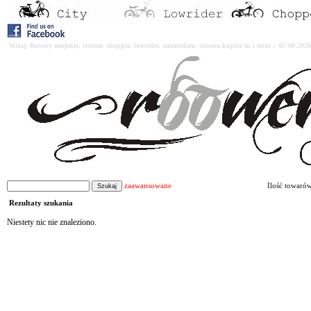
Witaj. Rowery miejskie, cruiser, chopper, lowrider, amsterdam, custom kupisz tu i teraz : 07-08-2
zaawansowane
Ilość towaró
Rezultaty szukania
Niestety nic nie znaleziono.